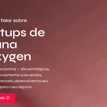
falar sobre
rtups de
ana
xygen
s bonitos — são estratégicos,
ara aumentar suas vendas,
 mercado, desenvolvemos seu
 para o seu negócio.
ndo 🤑