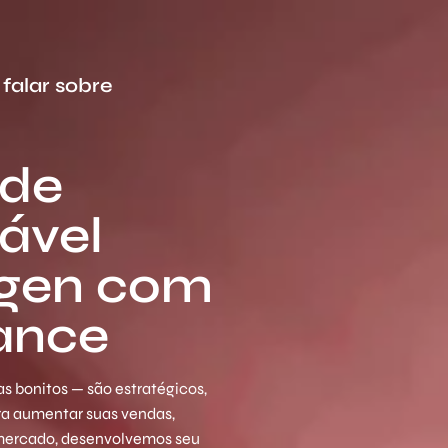
falar sobre
 de
ável
ygen com
ance
s bonitos — são estratégicos,
ara aumentar suas vendas,
 mercado, desenvolvemos seu