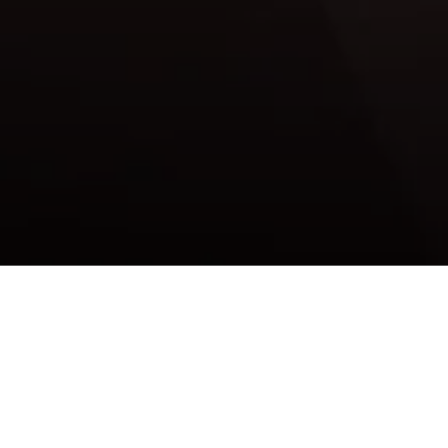
Site para delivery
de brunchs
veganos feito no