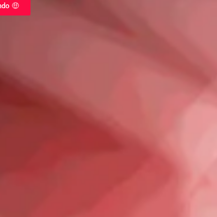
ndo 🤑