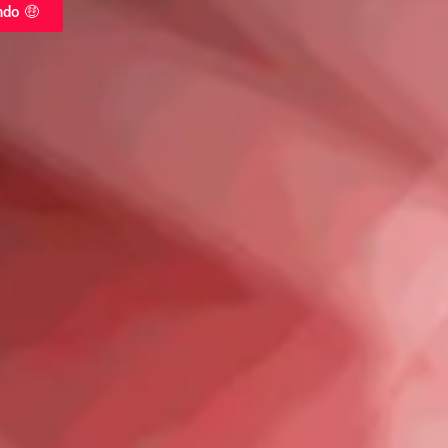
ndo 🤑