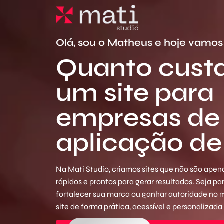
Olá, sou o Matheus e hoje vamos 
Quanto custa
um site para
empresas de
aplicação de
Na Mati Studio, criamos sites que não são apena
rápidos e prontos para gerar resultados. Seja p
fortalecer sua marca ou ganhar autoridade no
site de forma prática, acessível e personalizada