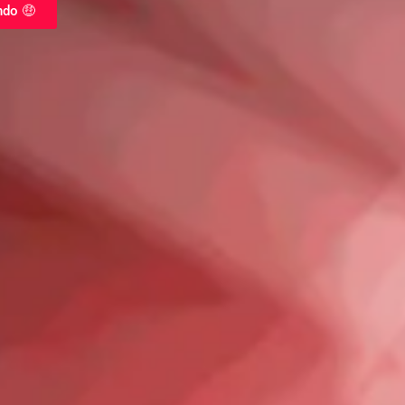
ndo 🤑