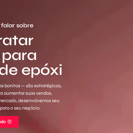
falar sobre
ratar
 para
 de epóxi
s bonitos — são estratégicos,
ara aumentar suas vendas,
 mercado, desenvolvemos seu
 para o seu negócio.
ndo 🤑