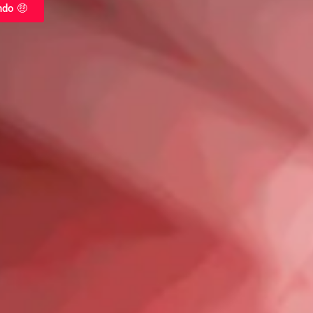
ndo 🤑