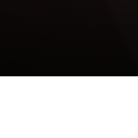
Criação de site
para empresas de
consultoria jurídica
Ter presença online é essencial nos dias atuais,