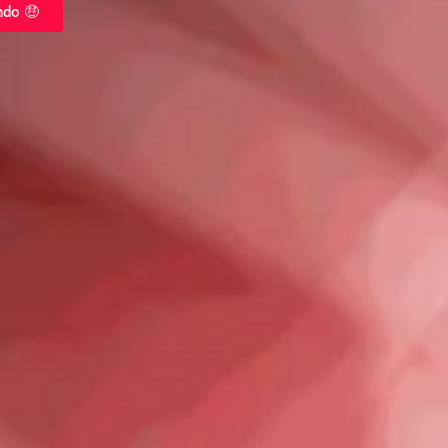
ndo 🤑